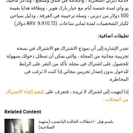
خدمة ديزني السحرية ، والإقامة في فندق ومنتجع ، وتذاكر ماجيك
يو واي لمدة خمسة أيام مع خيار بارك هوبر ، وبطاقة هدايا بقيمة
500 دولار من ديزني ، وسلة ترحيبية في الغرفة ، ودليل سياحي
لكبار الشخصيات لمدة ثماني ساعات. (ARV: 9،910.72 دولار)
تعليقات اضافية:
تجدر الإشارة إلى أن نموذج الاشتراك هو الاشتراك في نسخة
تجريبية مجانية من المجلة ، والتي يمكن أن تسجّل دخولك بسهولة
للحصول على اشتراك في مجلة. تأكد من النقر على الرابط
للدخول بدون إصدار تجريبي مجاني إذا كنت لا ترغب في
المخاطرة.
إذا انتهيت إلى اشتراك لا تريده ، فتعرف على
كيفية إلغاء الاشتراك
من المجلات
.
Related Content
بلسم هيل - احتفالات الخالدة اليانصيب (منتهية
الصلاحية)