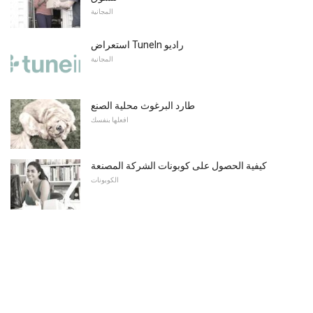
المجانية
استعراض TuneIn راديو
المجانية
طارد البرغوث محلية الصنع
افعلها بنفسك
كيفية الحصول على كوبونات الشركة المصنعة
الكوبونات