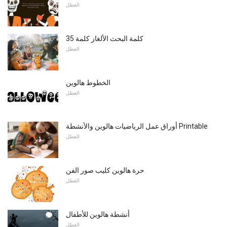
العطل
35 كلمة البحث الألغاز كلمة
العطل
الخطوط هالوين
العطل
أوراق عمل الرياضيات هالوين والأنشطة Printable
العطل
حرة هالوين كليب صور الفن
العطل
أنشطة هالوين للأطفال
العطل