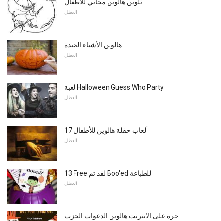
تلوين هالوين مجاني للأطفال
العطل
هالوين الأشياء الجيدة
العطل
لعبة Halloween Guess Who Party
العطل
17 ألعاب حفلة هالوين للأطفال
العطل
13 Free لقد تم Boo'ed للطباعة
العطل
حرة على الانترنت هالوين الدعوات الحزب