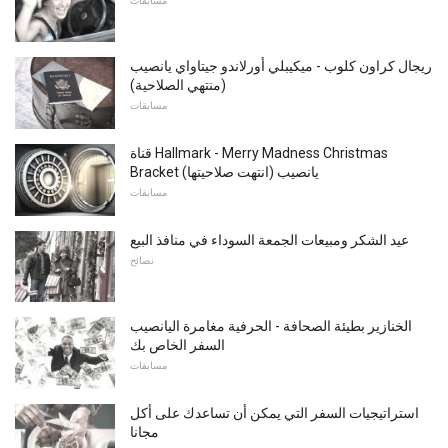
مسابقات
ريجال كراون كلوب - ميكيبلي أورلاندو جيتاواي يانصيب
(منتهي الصلاحية)
مسابقات
قناة Hallmark - Merry Madness Christmas
Bracket يانصيب (انتهت صلاحيتها)
مسابقات
عيد الشكر ومبيعات الجمعة السوداء في منافذ البيع
نصائح
الخنازير بطيئة الصحافة - الحرفية مغامرة اليانصيب
السفر الخاص بك
مسابقات
استراتيجيات السفر التي يمكن أن تساعدك على أكل
مجانا