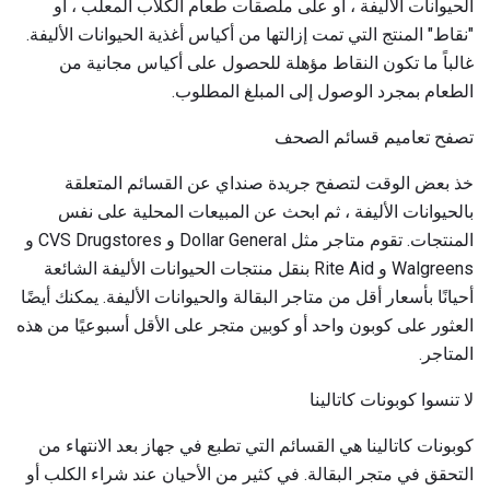
الحيوانات الأليفة ، أو على ملصقات طعام الكلاب المعلب ، أو
"نقاط" المنتج التي تمت إزالتها من أكياس أغذية الحيوانات الأليفة.
غالباً ما تكون النقاط مؤهلة للحصول على أكياس مجانية من
الطعام بمجرد الوصول إلى المبلغ المطلوب.
تصفح تعاميم قسائم الصحف
خذ بعض الوقت لتصفح جريدة صنداي عن القسائم المتعلقة
بالحيوانات الأليفة ، ثم ابحث عن المبيعات المحلية على نفس
المنتجات. تقوم متاجر مثل Dollar General و CVS Drugstores و
Walgreens و Rite Aid بنقل منتجات الحيوانات الأليفة الشائعة
أحيانًا بأسعار أقل من متاجر البقالة والحيوانات الأليفة. يمكنك أيضًا
العثور على كوبون واحد أو كوبين متجر على الأقل أسبوعيًا من هذه
المتاجر.
لا تنسوا كوبونات كاتالينا
كوبونات كاتالينا هي القسائم التي تطبع في جهاز بعد الانتهاء من
التحقق في متجر البقالة. في كثير من الأحيان عند شراء الكلب أو