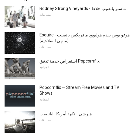
Rodney Strong Vineyards - ماستر يانصيب خلاط
مسابقات
Esquire - هوغو بوس يقدم هوليوود مافريكس يانصيب
(منتهي الصلاحية)
مسابقات
استعراض خدمة تدفق Popcornflix
المجانية
Popcornflix — Stream Free Movies and TV
Shows
المجانية
هيرشي - نكهة أمريكا اليانصيب
مسابقات