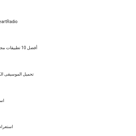
تعرف على rtRadio
أفضل 10 تطبيقات مجانية الموسيقى
تحميل الموسيقى الك
اس
استعراض