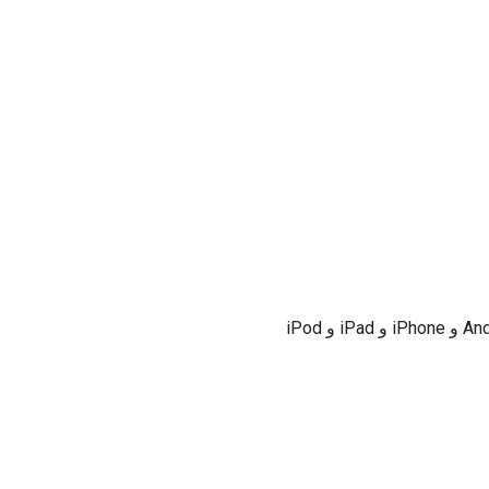
تعمل Spotify من خلال مشغل الويب ومع تطبيقات سطح المكتب والجوّال ، المتوافقة مع أجهزة Android و iPhone و iPad و iPod