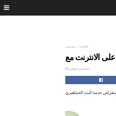
المجانية
موسيقى
by ستايسي فيشر
تعراض خدمة البث الجماهيري