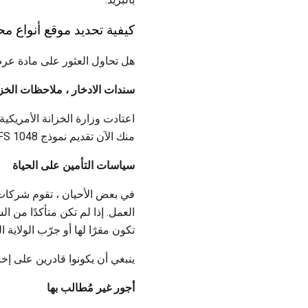
كيفية تحديد موقع أنواع م
هل تحاول العثور على مادة عرض 
سندات الادخار ، ملاحظات الخز
اعتادت وزارة الخزانة الأمريكي
منك الآن تقديم نموذج FS FS 1048 لطلب الدفع أو استبدال السند المفقود أو المسروق أو المدمر.
سياسات التأمين على الحياة
في بعض الأحيان ، تقوم شركات ا
العمل. إذا لم تكن متأكدًا من ا
تكون مقرًا لها أو جرّب الولاية ا
ينبغي أن يكونوا قادرين على إخب
أجور غير مُطالب بها