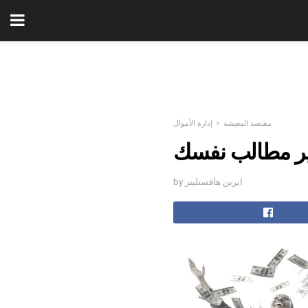
مقتصد المعيشة
إدارة الأموال
غير مطالب نفسك
by ايرين هافستليتر