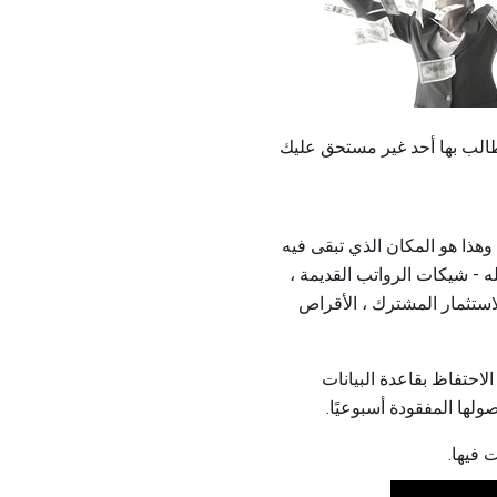
وهذا هو المكان الذي تبقى فيه
در يمكن تخيله - شيكات الرواتب القديمة ،
الاستثمار المشترك ، الأقراص
هناك أي أموال لم يطالب بها أحد ، عليك إجراء بحث على MissingMoney.com. يتم الاحتفاظ بقاعدة البيانات
لها المفقودة أسبوعيًا.