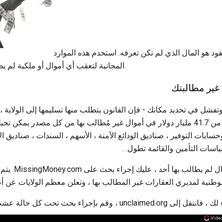
ثاني أفضل شيء هو تحرير النقود هو المال الذي لم تكن تعرفه. استخدم هذه الموارد
المجانية لتعقب أي أموال أو ملكية لم يطالب بها أحد غير مستحق عليك.
غير مطالبتك
فشل في تحديد مكانك - فإن القانون يتطلب منها تسليمها إلى الولاية ، 
إلى أن تطالب به. والنتيجة أكثر من 41.7 مليار دولار في أموال غير مُطالب بها من كل مص
وحسابات التوفير ، صناديق الودائع الآمنة ، الأسهم ، السندات ، صناديق 
سات التأمين والقائمة تطول. .
لمعرفة ما إذا كان 
لوطنية لمديري العقارات غير المطالب بها ، وتعلن معظم الولايات عن أصو
قم بإجراء بحث تحت كل حالة عشت فيها.