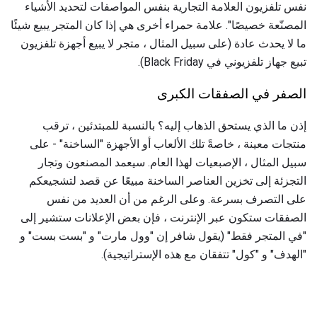
نفس تلفزيون العلامة التجارية بنفس المواصفات لتحديد الأشياء
المصنّعة خصيصًا". علامة حمراء أخرى هي إذا كان المتجر يبيع شيئًا
ما لا يحدث عادة (على سبيل المثال ، متجر لا يبيع أجهزة تلفزيون
تبيع جهاز تلفزيوني في Black Friday).
الصفر في الصفقات الكبرى
إذن ما الذي يستحق الذهاب إليه؟ بالنسبة للمبتدئين ، ترقب
منتجات معينة ، خاصةً تلك الألعاب أو الأجهزة "الساخنة" - على
سبيل المثال ، الإصبعيات لهذا العام. سيعمد المصنعون وتجار
التجزئة إلى تخزين العناصر الساخنة مبيعًا عن قصد لتشجيعكم
على التصرف بسرعة. وعلى الرغم من أن العديد من نفس
الصفقات ستكون عبر الإنترنت ، فإن بعض الإعلانات ستشير إلى
"في المتجر فقط" (يقول شافر إن "وول مارت" و "بست بست" و
"الهدف" و "كول" تتفقان مع هذه الإستراتيجية).