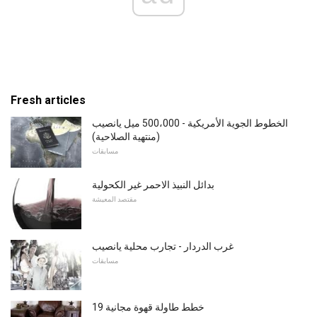
Fresh articles
الخطوط الجوية الأمريكية - 500،000 ميل يانصيب
(منتهية الصلاحية)
مسابقات
بدائل النبيذ الاحمر غير الكحولية
مقتصد المعيشة
غرب الدردار - تجارب محلية يانصيب
مسابقات
19 خطط طاولة قهوة مجانية