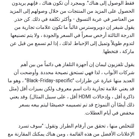
فقط الوصول إلى هناك". وبمجرد أن تكون هناك ، فإنهم يريدون
الحصول على المزيد من المنتجات من خلال وصولهم إلى المزيد
من العناصر في عربة التسوق - وأكثر تكلفة في ذلك. كن حذر.
يقول شيفر إن دوبروسترس غالباً ما تكون علامات تجارية من
الدرجة الثالثة أرخص سعراً في السعر والجودة ، ولا يتم تصنيعها
لتدوم طويلاً وتميل إلى الإحباط. لذلك ، إذا لم تسمع من قبل عن
ماركة ، فتخطها.
يقول تلفزيون ليمان إن أجهزة التلفاز هي دائماً من بين أهم
شركات الأبواب ، لذا فهي تستحق نصيحة محددة. وأوضحت أن
العديد منها عبارة عن طرازات "Black-Friday-specific" ، وهو ما
قد يعني علامة تجارية ذات اسم معروف ولكن بميزات أقل (مثل
ذاكرة أقل ، وإدخالات HDMI أقل ، على سبيل المثال). وقد يعني
ذلك أيضًا أن النموذج قد تم تصميمه خصيصًا ليتم بيعه بسعر
مخفض في أيام العطلات.
للتخلص منها ، تحقق من أرقام الطراز. وتقول: "سوف تسرد
الإعلانات الأفضل من هذه القائمة ، ومن هناك يمكنك المقارنة مع