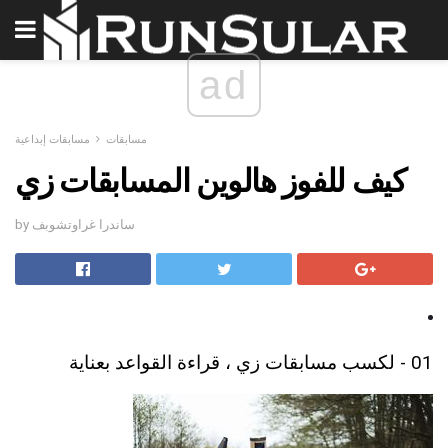
ad
مسابقات
مسابقات إبداعية
كيف للفوز هالوين المسابقات زي
by ساندرا غراوتشوبف
01 - لكسب مسابقات زي ، قراءة القواعد بعناية