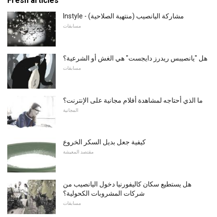
Fresh articles
Instyle - مشاركة اليانصيب (منتهية الصلاحية)
مسابقات
هل "يانصيبس ريدرز دايجست" هي الغش أو الشرعية؟
مسابقات
ما الذي أحتاجه لمشاهدة أفلام مجانية على الإنترنت؟
المجانية
كيفية جعل بديل السكر الخروع
مقتصد المعيشة
هل يستطيع سكان كاليفورنيا دخول اليانصيب من
شركات المشروبات الكحولية؟
مسابقات