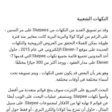
النكهات الشعبية
وقد تم تسويق العديد من النكهات من Slurpees على مر السنين ،
على الرغم من كوكا كولا والبرية البرية كانت معايير منذ فترة
طويلة. يمكن للعملاء التحقق من العروض الترويجية والنكهات
الجديدة على موقع 7-Eleven الإلكتروني. في عام 2015 ، حاول
أحد المدونين تجميع قائمة بجميع نكهات Slurpee التي قدمها 7-
Eleven على مدار العقود ، ووجد أكثر من 300 خيارًا مختلفًا.
وهو يقر بأن البعض قد يكون نفس النكهات ، ويتم تسويقه تحت
أسماء مختلفة في أوقات مختلفة.
البحث السريع على الإنترنت سوف ينتج قوائم متعددة من أفضل
وأسوأ نكهات Slurpee. وستسفر عمليات البحث على الويب أيضًا
عن قوائم لا نهاية لها من الأفكار لمجموعات Slurpee. على سبيل
المثال ، حاول أن تمزج بينا كولادا والكرز البري ، أو فقط حول أي