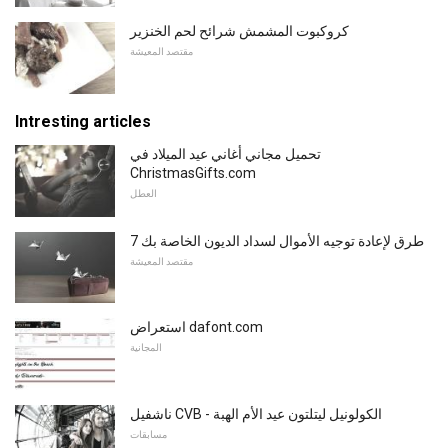
كروكبوت المشمش شرائح لحم الخنزير
مقتصد المعيشة
Intresting articles
تحميل مجاني أغاني عيد الميلاد في
ChristmasGifts.com
العطل
7 طرق لإعادة توجيه الأموال لسداد الديون الخاصة بك
مقتصد المعيشة
استعراض dafont.com
المجانية
ناشفيل CVB - الكولونيل ليتلتون عيد الأم الهبة
مسابقات