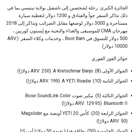
الجائزة الكبرى: رحلة لشخصين إلى ناشفيل بولاية تينيسي بما في
ذلك تذاكر السفر جواً والفنادق و 1200 دولار لتغطية سيارة
مستأجرة و 3000 دولار لوضعها مقابل الضرائب وتذاكر إلى 2018
مهرجان CMA للموسيقى والغداء والتحية مع إيستون كوربين ،
500 دولار للتسوق في Boot Barn ، وخدمات وكلاء السفر. (ARV:
10000 دولار)
جوائز الفوز الفوري:
الجوائز الأولى (8): A Kretschmar Banjo. (ARV: 250 دولارًا)
الجوائز الثانية (10): A YETI Roadie. (ARV: 199 دولارًا)
الجوائز الثالثة (5): مكبر صوت Bose SoundLink Color
Bluetooth II. (ARV: 129.95 دولارًا)
الجوائز الرابعة (20): كأس YETI 20 أونصة مع Magslider.
(ARV: 50 دولارًا)
الجوائز الخامسة (50): بطاقة هدايا بقيمة 50 دولارًا أمريكيًا.