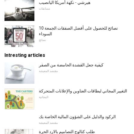
هيرشي - نكهة أمريكا اليانصيب
مسابقات
10 نصائح للحصول على أفضل الصفقات الجمعة
السوداء
نصائح
Intresting articles
كيفية جعل القشدة الحامضة من الصفر
مقتصد المعيشة
التغيير المجاني لبطاقات العناوين والإعلانات المتحركة
المجانية
الركود والدليل على الشؤون المالية الخاصة بك
مقتصد المعيشة
طلب كتالوج التصاميم بالارد الحرة