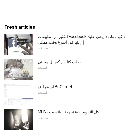
Fresh articles
الكثير من تطبيقات Facebook؟ كيف ولماذا يجب عليك
إزالتها في اسرع وقت ممكن
مسابقات
طلب كتالوج كيمبال مجاني
المجانية
استعراض BitComet
المجانية
MLB - كل النجوم لعبة تجربة اليانصيب
مسابقات