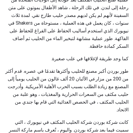
رحلة إلى لندن. في تلك الرحلة ، شاهد الأطفال يموتون على متن
السفينة لأنهم لم يكن لديهم مصدر حليب طازج نقي. لمدة ثلاث
سنوات ، كان يعمل في هذه العملية ، مستوحاة من Shakers في
نيويورك الذي استخدم أساليب الحفاظ على الفراغ للحفاظ على
الفاكهة. طور عملية مشابهة لتبخير الماء من الحليب ثم أضاف
السكر كمادة حافظة.
كما وجد طريقة لإغلاقها في علب صغيرة.
طور بوردن أكبر مصنع للحليب وأكثرها تقدمًا في عصره. قدم أكثر
من 200 من مزارعي الألبان 20 ألف غالون من الحليب يومياً إلى
المصنع مع زيادة الطلب بسبب الحرب الأهلية الأمريكية. وأدرجت
حليب مكثف من السعرات الحرارية والمغذيات ، وهو علبة من
الحليب المكثف ، في الحصص الغذائية التي قام بها جندي من
الاتحاد.
كانت شركة بوردن شركة الحليب المكثف في نيويورك ، التي
سميت فيما بعد شركة بوردن. واليوم ، تُعرف باسم ماركة النسر