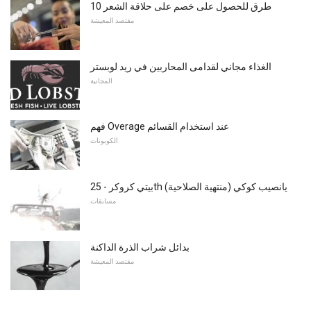
10 طرق للحصول على خصم على حلاقة الشعر
مقتصد المعيشة
الغذاء مجاني لقدامى المحاربين في ريد لوبستر
المجانية
فهم Overage عند استخدام القسائم
الكوبونات
بيتي كروكر - 25th يانصيب كوكي (منتهية الصلاحية)
مسابقات
بدائل شراب الذرة الداكنة
مقتصد المعيشة