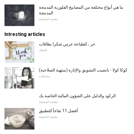
ما هي أنواع مختلفة من المصابيح الفلورية المدمجة
المدمجة
مقتصد المعيشة
Intresting articles
حر ، للطباعة عرس شكرا بطاقات
العطل
كوكا كولا - يانصيب التشويق والإثارة (منتهية الصلاحية)
مسابقات
الركود والدليل على الشؤون المالية الخاصة بك
مقتصد المعيشة
أفضل 11 تفاحاً للتطبيق
مقتصد المعيشة