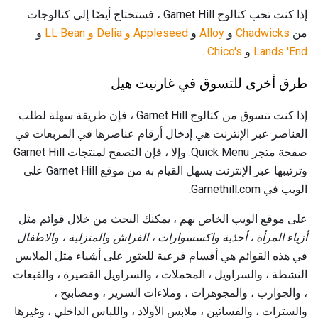
إذا كنت تحب كتالوج Garnet Hill ، فستحتاج أيضًا إلى كتالوجات
من
Chadwicks
و
Alloy
و
Appleseed و
Delia و
LL Bean
و
Lands 'End
و
Chico's
.
طرق أخرى للتسوق في غارنيت هيل
إذا كنت تتسوق من كتالوج Garnet Hill ، فإن طريقة سهلة لطلب
العناصر عبر الإنترنت هي إدخال أرقام عناصرها في المربعات في
صفحة متجر Quick Menu. وإلا ، فإن التصفح لمنتجات Garnet Hill
وترتيبها عبر الإنترنت يسهل القيام به من موقع Garnet Hill على
الويب في Garnethill.com.
على موقع الويب الخاص بهم ، يمكنك البحث من خلال قوائم مثل
أزياء المرأة ، أحذية واكسسوارات ، الفراش والمنزلية ،
والاطفال
.
في هذه القوائم هي أقسام فرعية للعثور على أشياء مثل الملابس
النشطة ، والسراويل ، المحملات ، والسراويل القصيرة ، والقبعات
، والجوارب ، والمجوهرات ، وملاءات السرير ، ومصابيح ،
والسترات ، والفساتين ، ملابس الأولاد ، واللباس الداخلي ، وغيرها