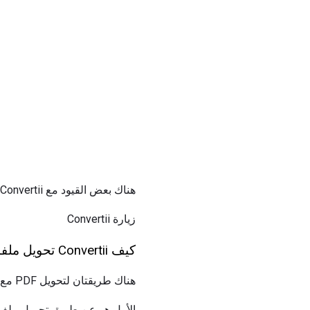
هناك بعض القيود مع Convertii ، كما سترى أدناه ، لكنها لا تزال خدمة لطيفة إذا كنت تبحث عن تحويل PDF إلى Word سريع ومجاني.
زيارة Convertii
كيف Convertii تحويل ملفات PDF
هناك طريقتان لتحويل PDF مع Convertii.