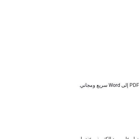
يت إلى موقع Convertii. بمجرد تحميلها ، ستحصل على بريد إلكتروني عندما