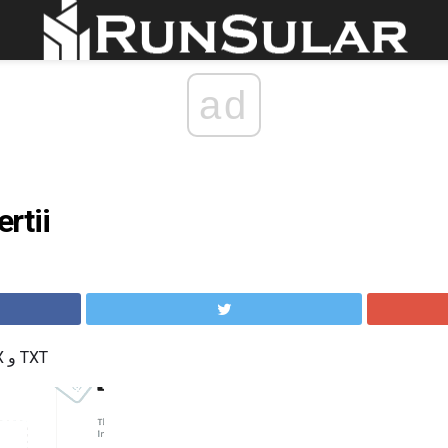
ad
استعراض
تحويل PDF إلى DOCX و XLSX و TXT