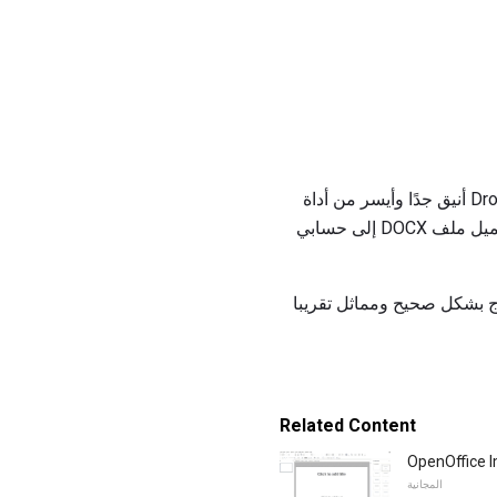
بالإضافة إلى ذلك ، إذا كنت تخطط لاستخدام الإصدار المجاني عدة مرات في الشهر ، فإن تكامل Dropbox أنيق جدًا وأيسر من أداة
الإنترنت. أثناء اختبار Convertii ، وضعت ملف PDF في مجلد Dropbox الصحيح. بعد بضع دقائق ، تم تحميل ملف DOCX إلى حسابي
نا محاذاة الخط والصور ليخرج بشكل صحيح ومماثل تقريبا
Related Content
OpenOffice 
المجانية