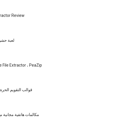
tractor Review
لعبة حشو 
استعراض File Extractor ، PeaZip
89 قوالب التقويم الحرة لعا
مكالمات هاتفية مجانية