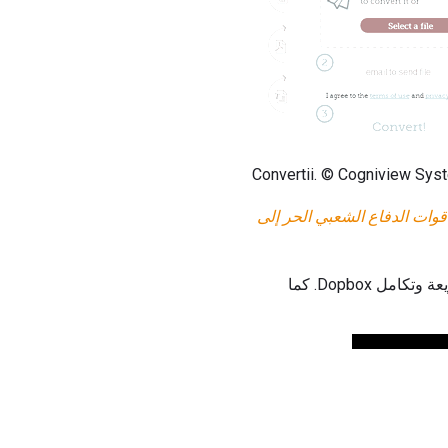
Convertii. © Cogniview Sy
وات الدفاع الشعبي الحر إلى
Convertii هو محول PDF إلى Word (PDF إلى DOCX) على شبكة الإنترنت ، والذي يتميز بتحويلات سريعة وتكامل Dopbox. كما