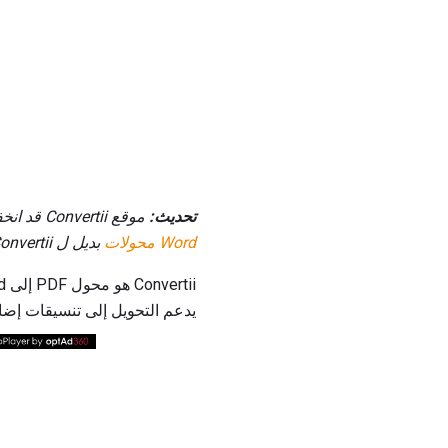
تحديث:
موقع Convertii قد انخفض منذ يناير من عام 2015. تأكد من التحقق من قائمتي
Word محولات
بديل ل Convertii.
يدعم التحويل إلى تنسيقات إضافي