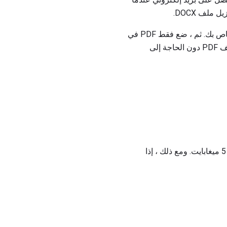
ملف DOCX.
الخاص بك. ثم ، ضع فقط PDF في
مجلد Dropbox المعين وانتظر Convertii لإجراء التحويل. سيظهر ملف DOCX في نفس المجلد مثل ملف PDF دون الحاجة إلى
إذا قمت بالتسجيل في Convertii ، فستتمكن من تحويل ما يصل إلى 3 ملفات PDF في الشهر أقل من 5 ميغابايت. ومع ذلك ، إذا