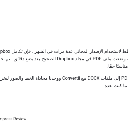
قمت بتحويل اثنين من ملفات PDF إلى ملفات DOCX مع Convertii ووجد
Impress Review