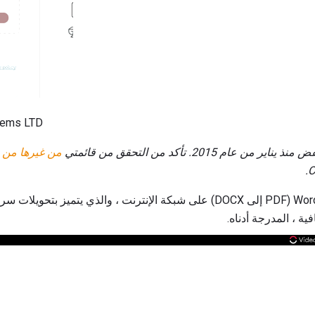
stems LTD
من غيرها من ق
ة ، المدرجة أدناه.