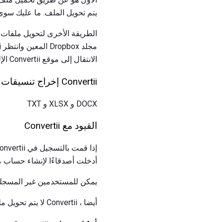
يتم تحويل الملف. ما عليك سوى ا
الطريقة الأخرى لتحويل ملفات PDF هي إعطاء حساب Convertii الخاص بك إلى حسا
الانتقال إلى موقع Convertii الإلكتروني.
Convertii إخراج تنسيقات
DOCX و XLSX و TXT
القيود مع Convertii
أدخلت أصدقاءًا لإنشاء حساب مجاني
يمكن للمستخدمين غير المسجلين تحويل 
أيضا ، Convertii لا يتم تحويل ملفات PDF المحمية بكلمة مرور.