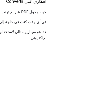
أفكاري على Convertii
كونه محول PDF عبر الإنترنت ، أعجبتني فكرة Convertii - لا يوجد شيء لتنزيله وتثبيته لاستخدام الخدمة.
في أي وقت كنت في حاجة إلى تح
الإلكتروني.