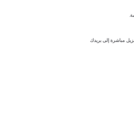
 والسريع جدًا تحميل ملف PDF وإرسال رابط التنزيل مباشرة إلى بريدك