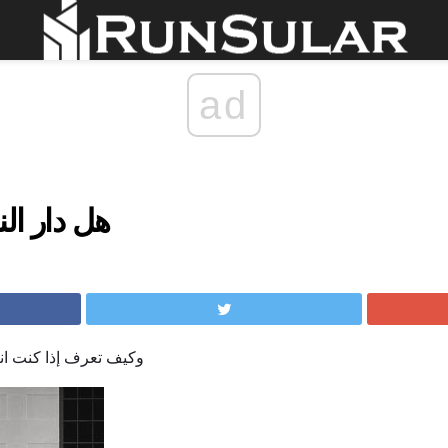
ad
هل دار ال
كيف يعمل PCH وكيف تعرف إذا ك