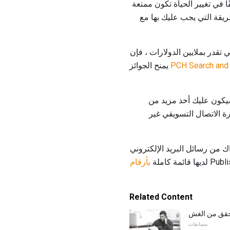
 PCH جوائز حقًا في تغيير الحياة تكون ممتعة
ريقة التي يجب عليك بها مع
دايا PCH. وبصرف النظر عن هباتها التي تقدر بملايين الدولارات ، فإن
PCH Search and
يمنح الجوائز
غوب فيها. سيكون عليك أخذ مزيد من
رة الاتصال التسويقي غير
يفية الاتصال بـ PCH ، وكيفية إلغاء الاشتراك من رسائل البريد الإلكتروني
بأرقام
Related Content
تحقق من الغش
مسابقات