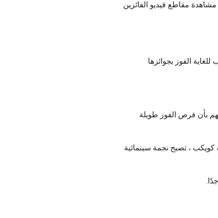
The Winnere الفائزين الحاليين ويمكنك مشاهدة مقاطع فيديو الفائزين
للغاية الفوز بجوائزها
دا وكثير من الناس يدخلونهم بأن فرص الفوز طويلة
رضة للوفاة في ضربة كويكب ، تصبح نجمة سينمائية
ًا.