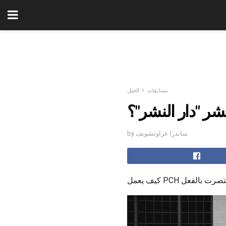
مسابقات
الحيل
نشر "دار النشر"؟
by ساندرا غراوتشوبف
نت انتصرت بالفعل