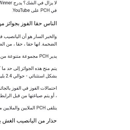
في PCH على YouTube.
الناس حقا الفوز بجوائز من ا
والخبر السار هو أن اليانصيب في
الضخمة. انها حقا ، حقا ، من ال
يدير PCH مجموعة متنوعة من
بشكل استثنائي - حوالي 2.4 بليون إلى واحد للفوز SuperPrize.
، أو يتم صياغتها من قبل الرابط
يتلقى PCH الملايين والملايين من الإدخالات.
حذار من اليانصيب الغش يتظا