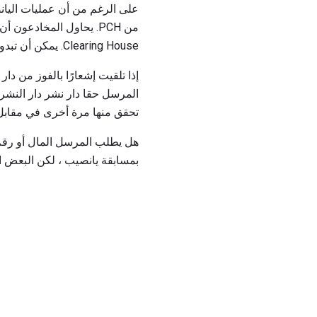
على الرغم من أن عمليات اليانصيب التي قدمتها PCH مشروعة ، فستظل ب
من PCH. يحاول المخادعو
Clearing House. يمكن أن تبدو هذه الحيل رسمية ، لكنها لا تدعمها PCH.
إذا تلقيت إشعارًا بالفوز من دار النشر Clearing House ، فاطرح 
المرسل حقا دار نشر دار النشر؟
تحقق منها مرة أخرى في مقابل معلومات PCH المتا
هل يطلب المرسل المال أو رقم 
بمسابقة يانصيب ، لكن البعض ا