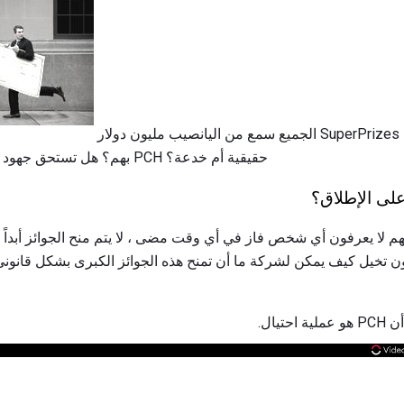
الجميع سمع من اليانصيب مليون دولار SuperPrizes من PCH ، ولكن يمكنك الوثوق
بهم؟ هل تستحق جهود الدخول؟ هل مسابقات اليخوت PCH حقيقية أم خدعة؟
لى الإطلاق؟
ون تخيل كيف يمكن لشركة ما أن تمنح هذه الجوائز الكبرى بشكل قانون
تيال.