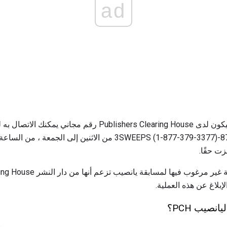
ad
إذا كنت لا تزال غير متأكد ، فسيكون لدى ublishers Clearing House
زت حقًا.
لإبلاغ عن هذه العملية.
صيب PCH؟