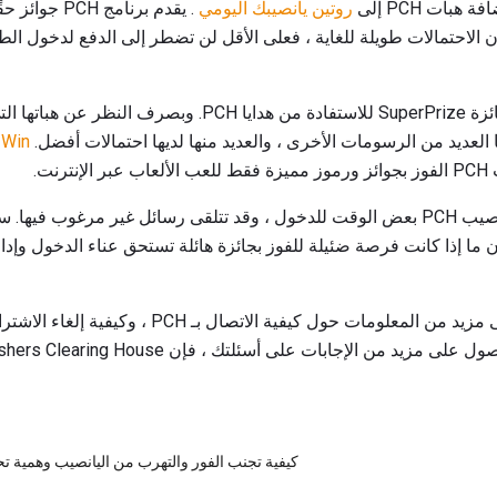
بات PCH إلى
روتين يانصيبك اليومي
. يقدم برنامج
ن الاحتمالات طويلة للغاية ، فعلى الأقل لن تضطر إلى الدفع لدخول الط
وتذكر أنك لا تحتاج إلى الفوز بجائزة SuperPrize للاستفادة من ه
ًا العديد من الرسومات الأخرى ، والعديد منها لديها احتمالات أفضل.
 Win
نت.
على الجانب السلبي ، يأخذ اليانصيب PCH بعض الوقت للدخول ، وقد تتلقى رسائل غير مر
 ما إذا كانت فرصة ضئيلة للفوز بجائزة هائلة تستحق عناء الدخول وإدا
إذا كنت ترغب في الحصول على مزيد من المعلومات حول ك
لإجابات على أسئلتك ، فإن Publishers Clearing House لديها قائمة كاملة
كيفية تجنب الفور والتهرب من اليانصيب وهمية 