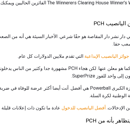
لا يزال في الشك؟ يدرج rs Clearing House Winner's Winner
ليانصيب PCH
 دار نشر دار المقاصة هو حقًا شرعي. الأخبار السيئة هي أنه من الصعب 
صعب حقا.
جوائز اليانصيب الإبداعية
التي تقدم ملايين الدولارات كل عام.
يتم منح هذه الجوائز إلى حد ما كما هو معلن عنها. لكن هجاء PCH مشهورة ج
احتمالات الفوز في الفوز بالجائزة الكبرى Powerball هي أفضل. أنت أيضا أكثر ع
ة الوطنية لكرة السلة.
أفضل اليانصيب للدخول
عادة ما تكون ذات إعلانات قليلة جد
هر بأنه من PCH