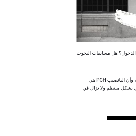
بعض الناس يشعرون بالقلق لأنهم لا يعرفون أي شخص فاز في أي وقت مضى ، لا يتم منح الجوائز أبداً ، وأن اليانصيب PCH هي
ي بشكل منتظم ولا تزال في