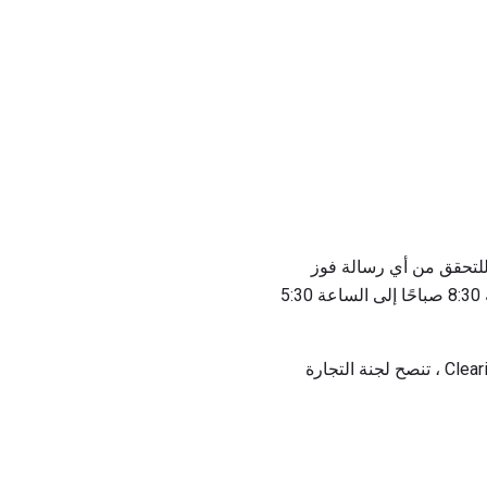
P رقم مجاني يمكنك الاتصال به للتحقق من أي رسالة فوز
تتلقاها منهم. اتصل بالرقم 1-877-3SWEEPS (1-877-379-3377) من الاثنين إلى الجمعة ، من الساعة 8:30 صباحًا إلى الساعة 5:30
إذا كنت قد تلقيت مكالمة هاتفية غير مرغوب فيها لمسابقة يانصيب تزعم أنها من دار النشر Clearing House ، تنصح لجنة التجارة