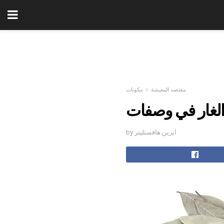
مقتصد المعيشة
مكونات
 الغار في وصفات
by ايرين هافستليتر