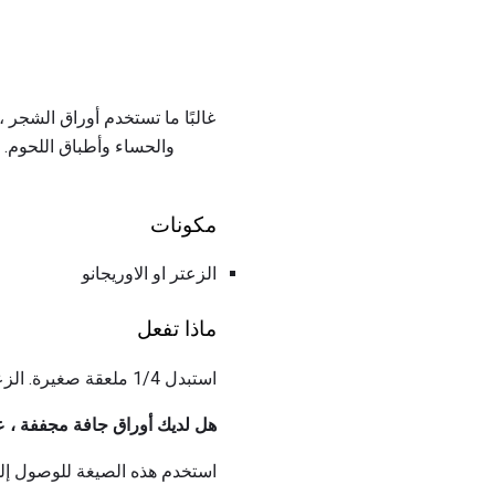
والحساء وأطباق اللحوم. 
مكونات
الزعتر او الاوريجانو
ماذا تفعل
استبدل 1/4 ملعقة صغيرة. الزعتر المجفف أو الاوريجانو ، لكل ورقة خليج أو 1/4 ملعقة شاي. دعا ورقة خليج سحق في الوصفة.
هل لديك أوراق جافة مجففة ، ع
استخدم هذه الصيغة للوصول إلى