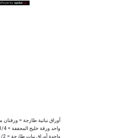
أوراق نباتية طازجة = ورقتان 
واحد ورقة خليج المجففة = 1/4 ملعقة شاي. ورقة خليج سحق
واحدة أوراق نبات طازجة = 1/2 ملعقة صغيرة. ورقة خليج سحق