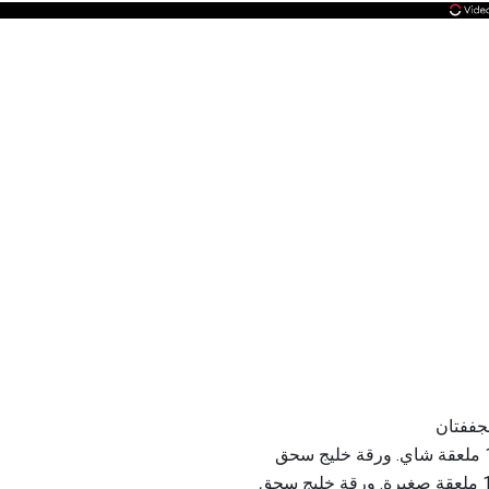
مجففتان