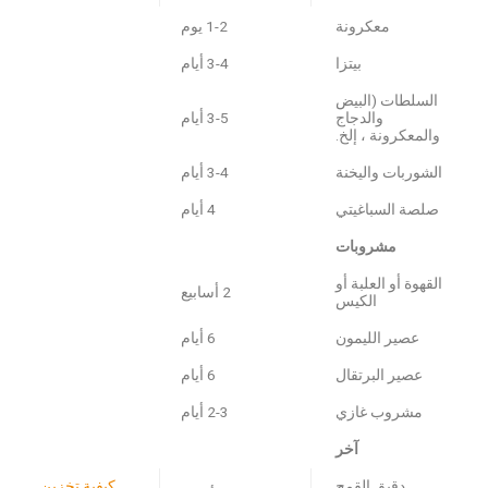
معكرونة
1-2 يوم
بيتزا
3-4 أيام
السلطات (البيض
والدجاج
3-5 أيام
والمعكرونة ، إلخ.
الشوربات واليخنة
3-4 أيام
صلصة السباغيتي
4 أيام
مشروبات
القهوة أو العلبة أو
2 أسابيع
الكيس
عصير الليمون
6 أيام
عصير البرتقال
6 أيام
مشروب غازي
2-3 أيام
آخر
دقيق القمح
كيفية تخزين