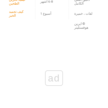
6-8 أشهر
الكامل
الطحين
كيف تجميد
لفات ، خميرة
أسبوع 1
الخبز
© ايرين
هوفستليتر
ad